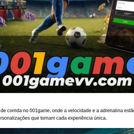
 de corrida no 001game, onde a velocidade e a adrenalina es
ersonalizações que tornam cada experiência única.