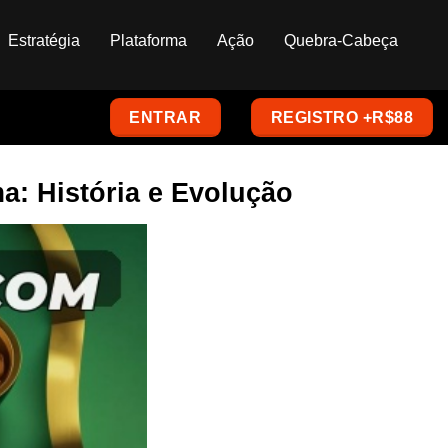
Estratégia
Plataforma
Ação
Quebra-Cabeça
ENTRAR
REGISTRO +R$88
: História e Evolução