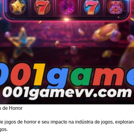
s de Horror
de jogos de horror e seu impacto na indústria de jogos, explora
gos.