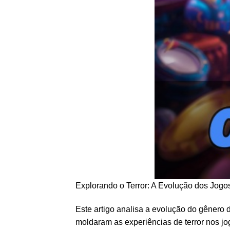
Explorando o Terror: A Evolução dos Jogo
Este artigo analisa a evolução do gênero 
moldaram as experiências de terror nos jo